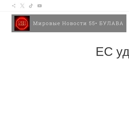
Мировые Новости 55• БУЛАВА
ЕС уд