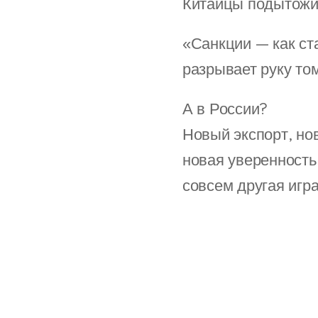
Китайцы подытожи
«Санкции — как ста
разрывает руку том
А в России?
Новый экспорт, но
новая уверенность.
совсем другая игр