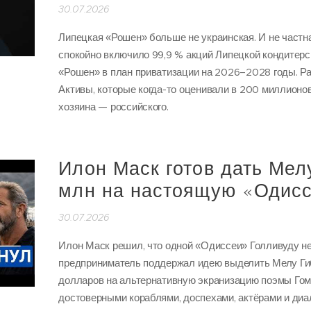
30.07.2026
Липецкая «Рошен» больше не украинская. И не частн
спокойно включило 99,9 % акций Липецкой кондитер
«Рошен» в план приватизации на 2026–2028 годы. Р
Активы, которые когда-то оценивали в 200 миллионов
хозяина — российского.
Илон Маск готов дать Мел
млн на настоящую «Одис
30.07.2026
Илон Маск решил, что одной «Одиссеи» Голливуду н
предприниматель поддержал идею выделить Мелу Ги
долларов на альтернативную экранизацию поэмы Гоме
достоверными кораблями, доспехами, актёрами и диа