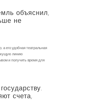
емль объяснил,
ьше не
, а его удобная театральная
текущую линию
ывом и получить время для
государству.
яют счета,