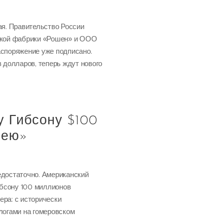
ая. Правительство России
ской фабрики «Рошен» и ООО
аспоряжение уже подписано.
 долларов, теперь ждут нового
у Гибсону $100
сею»
едостаточно. Американский
бсону 100 миллионов
ра: с исторически
логами на гомеровском