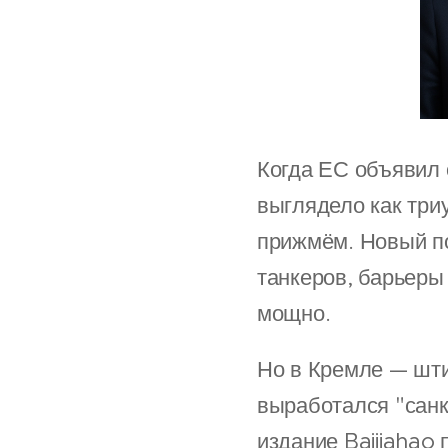
Когда ЕС объявил 
выглядело как три
прижмём. Новый по
танкеров, барьеры
мощно.
Но в Кремле — шти
выработался "санк
издание Baijiahao 