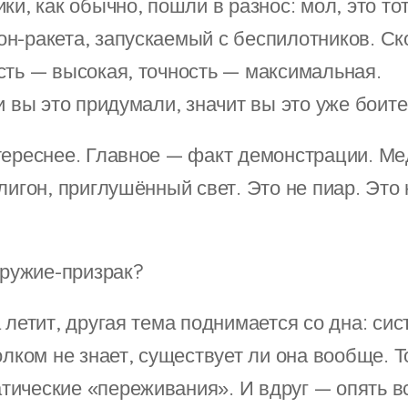
ки, как обычно, пошли в разнос: мол, это то
н-ракета, запускаемый с беспилотников. Ск
сть — высокая, точность — максимальная.
и вы это придумали, значит вы это уже боите
тереснее. Главное — факт демонстрации. М
лигон, приглушённый свет. Это не пиар. Это
ружие-призрак?
 летит, другая тема поднимается со дна: си
олком не знает, существует ли она вообще. Т
ические «переживания». И вдруг — опять в