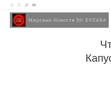
Мировые Новости 55• БУЛАВА
Ч
Капу