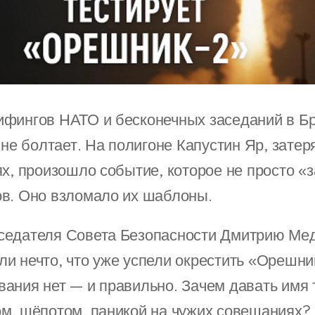
фингов НАТО и бесконечных заседаний в Б
 не болтает. На полигоне Капустин Яр, затер
ях, произошло событие, которое не просто «
в. Оно взломало их шаблоны.
седателя Совета Безопасности Дмитрию Ме
и нечто, что уже успели окрестить «Орешни
ания нет — и правильно. Зачем давать имя т
м, шёпотом, паникой на чужих совещаниях?