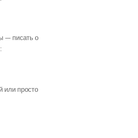
ы — писать о
:
й или просто