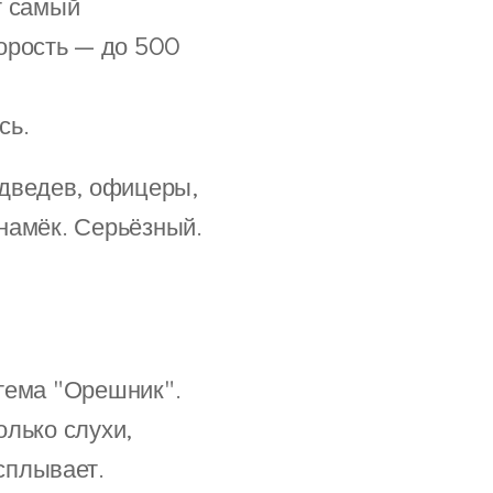
т самый
орость — до 500
сь.
едведев, офицеры,
 намёк. Серьёзный.
стема "Орешник".
олько слухи,
сплывает.