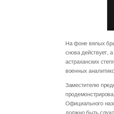
На фоне вялых бри
снова действует, а
астраханских степ
военных аналитико
Заместителю пред
продемонстрировал
Официального назв
должно быть слухо