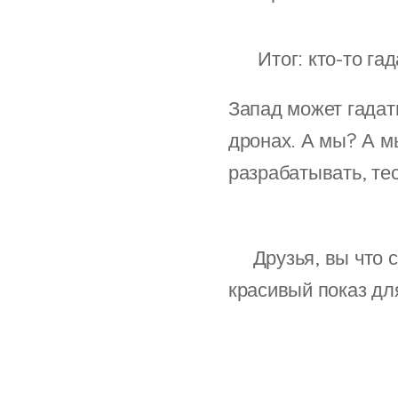
🔚 Итог: кто-то г
Запад может гадать
дронах. А мы? А м
разрабатывать, тес
❓Друзья, вы что с
красивый показ дл