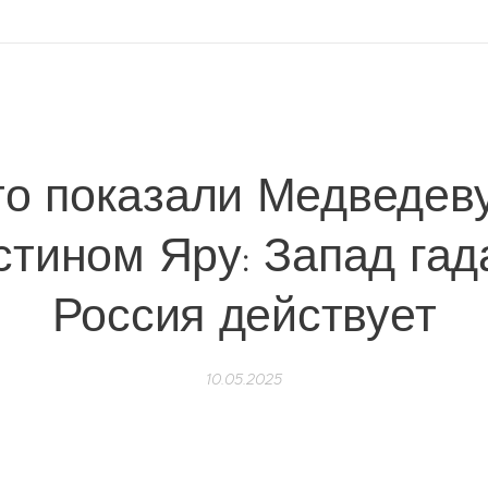
то показали Медведеву
стином Яру: Запад гада
Россия действует
10.05.2025