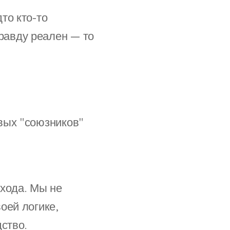
то кто-то
равду реален — то
вых "союзников"
 хода. Мы не
оей логике,
ство.