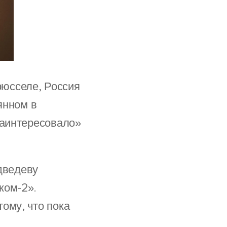
рюсселе, Россия
янном в
заинтересовало»
дведеву
ком-2».
ому, что пока