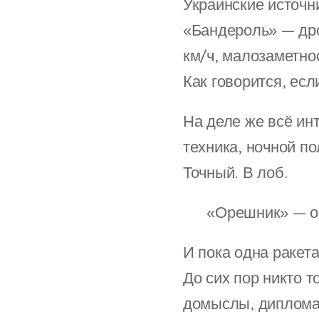
Украинские источни
«Бандероль» — дро
км/ч, малозаметно
Как говорится, есл
На деле же всё ин
техника, ночной по
Точный. В лоб.
🌀 «Орешник» — о
И пока одна ракета
До сих пор никто т
домыслы, дипломат