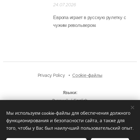
24.07.2026
Европа играет в русскую рулетку с
чужим револьвером.
Privacy Policy
Cookie-файлы
Языки
Русский
English
Мы используем cookie-файлы для обеспечения должного
функционирования и безопасности сайта, а также для
того, чтобы у Вас был наилучший пользовательский опыт.
© 2025
Булава Медиа
. Все права защищены — независимый
новостной портал.