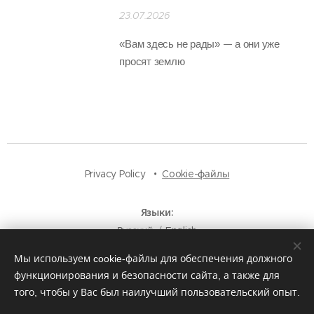
23.07.2026
«Вам здесь не рады» — а они уже
просят землю
Privacy Policy
Cookie-файлы
Языки
Русский
English
Мы используем cookie-файлы для обеспечения должного
функционирования и безопасности сайта, а также для
того, чтобы у Вас был наилучший пользовательский опыт.
© 2025
Булава Медиа
. Все права защищены — независимый
новостной портал.