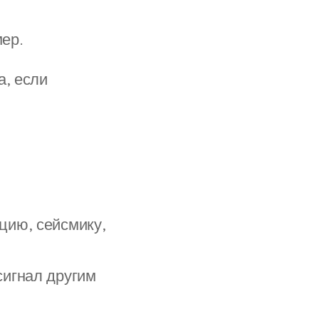
мер.
а, если
цию, сейсмику,
сигнал другим