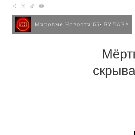
Мировые Новости 55• БУЛАВА
Мёрт
скрыва