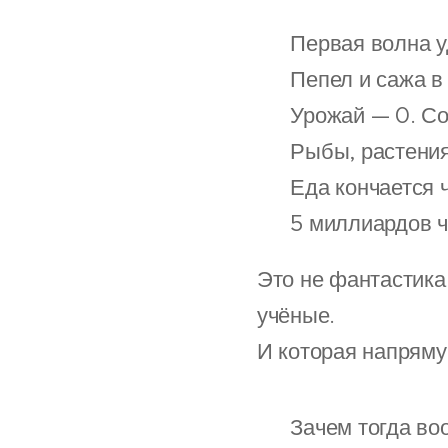
🌍 Первая волна у
🌫️ Пепел и сажа в
🌾 Урожай — 0. Со
🐟 Рыбы, растения
🍽️ Еда кончается 
📉 5 миллиардов че
Это не фантастика
учёные.
И которая напряму
🔻 Зачем тогда во