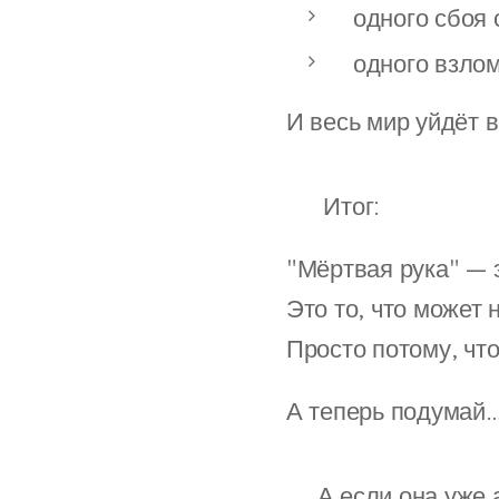
одного сбоя 
одного взлом
И весь мир уйдёт в
✅ Итог:
"Мёртвая рука" — 
Это то, что может 
Просто потому, что
А теперь подумай
❓А если она уже а