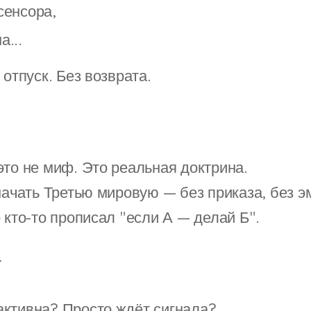
сенсора,
а...
 отпуск. Без возврата.
это не миф. Это реальная доктрина.
начать Третью мировую — без приказа, без э
 кто-то прописал "если А — делай Б".
…
ктивна? Просто ждёт сигнала?