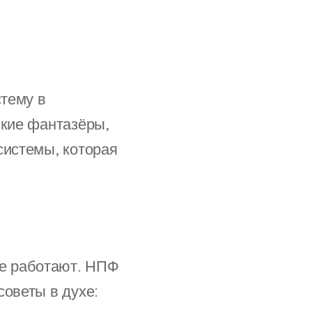
стему в
ские фантазёры,
системы, которая
е работают. НПФ
советы в духе: