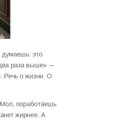
 думаешь: это
 два раза выше» —
. Речь о жизни. О
 Мол, поработаешь
танет жирнее. А