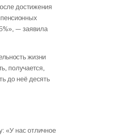
после достижения
 пенсионных
5%», — заявила
ельность жизни
ь, получается,
ть до неё десять
: «У нас отличное