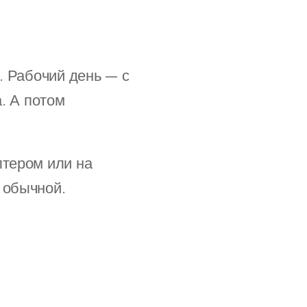
у. Рабочий день — с
а. А потом
лтером или на
 обычной.