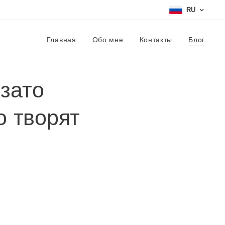
RU
Главная
Обо мне
Контакты
Блог
зато
о творят