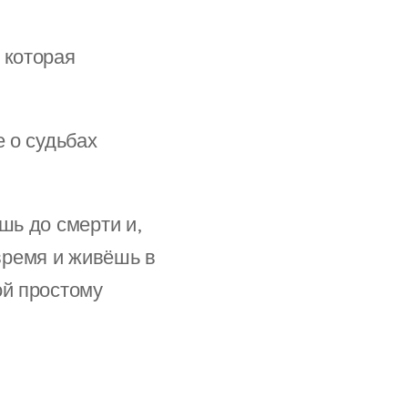
 которая
е о судьбах
шь до смерти и,
время и живёшь в
ой простому