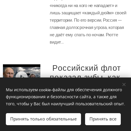
«никогда ни на кого не нападает» и
лишь защищает «каждый дюйм» своей
территории. По его версии, Россия —
главная долгосрочная угроза, которая
не даёт ему спать по ночам. Рютте
видит...
Российский флот
показал зубы: как
один корвет
Мы используем cookie-файлы для обеспечения должного
разогнал
функционирования и безопасности сайта, а также для
того, чтобы у Вас был наилучший пользовательский опыт.
«международную
коалицию» в
Принять только обязательные
Принять все
Балтике