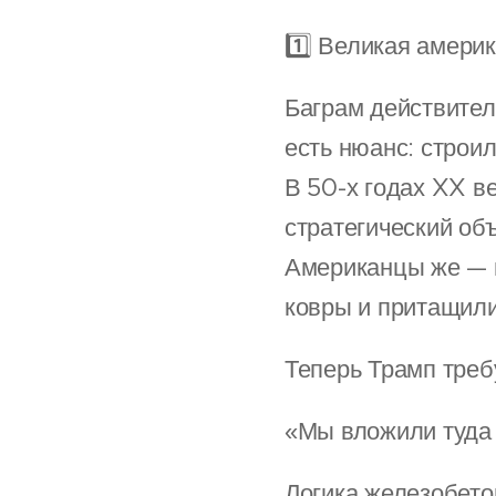
1️⃣ Великая амери
Баграм действител
есть нюанс: строи
В 50-х годах XX в
стратегический объ
Американцы же — п
ковры и притащили
Теперь Трамп треб
«Мы вложили туда 
Логика железобето