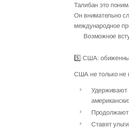
Талибан это поним
Он внимательно сл
международное пр
👀 Возможное вст
5️⃣ США: обиженны
США не только не 
Удерживают 
американских
Продолжают 
Ставят ульт