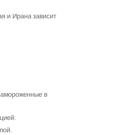
ая и Ирана зависит
замороженные в
цией.
пой.