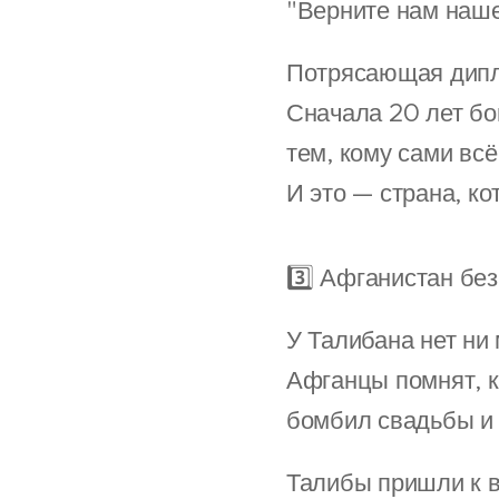
"Верните нам наше
Потрясающая дипл
Сначала 20 лет бо
тем, кому сами всё
И это — страна, к
3️⃣ Афганистан бе
У Талибана нет ни
Афганцы помнят, к
бомбил свадьбы и 
Талибы пришли к в