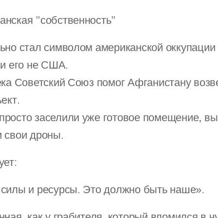
канская "собственность"
ьно стал символом американской оккупации
ли его не США.
ека Советский Союз помог Афганистану возв
ект.
росто заселили уже готовое помещение, вы
 свои дроны.
ует:
силы и ресурсы. Это должно быть наше».
нная, как у грабителя, который вломился в ч