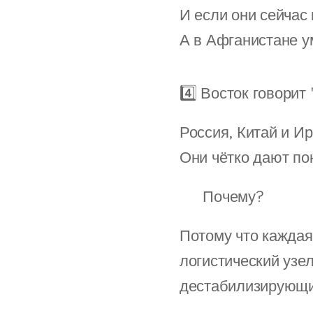
И если они сейчас
А в Афганистане у
4️⃣ Восток говори
Россия, Китай и И
Они чётко дают по
⚠️ Почему?
Потому что каждая
логистический узе
дестабилизирующи