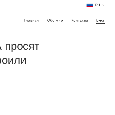
RU
Главная
Обо мне
Контакты
Блог
 просят
роили