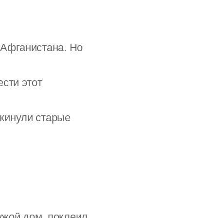
 Афганистана. Но
ести этот
кинули старые
ужой дом, поклеил