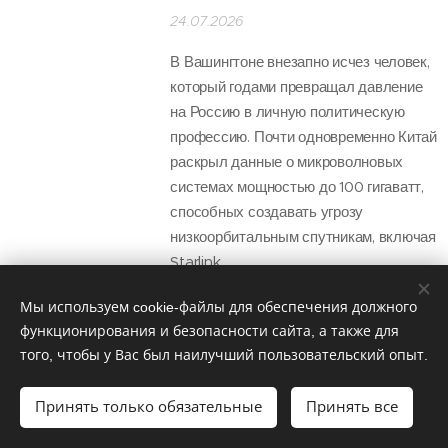
24.07.2026
В Вашингтоне внезапно исчез человек,
который годами превращал давление
на Россию в личную политическую
профессию. Почти одновременно Китай
раскрыл данные о микроволновых
системах мощностью до 100 гигаватт,
способных создавать угрозу
низкоорбитальным спутникам, включая
Starlink.
Мы используем cookie-файлы для обеспечения должного
функционирования и безопасности сайта, а также для
Россия ужесточает
того, чтобы у Вас был наилучший пользовательский опыт.
миграционные
Принять только обязательные
Принять все
правила, пока