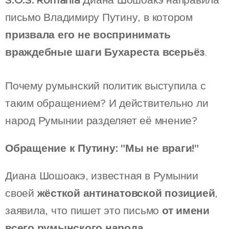
S.O.S. Romania
Диана Шошоакэ направила
письмо Владимиру Путину, в котором
призвала его не воспринимать
враждебные шаги Бухареста всерьёз
.
Почему румынский политик выступила с
таким обращением? И действительно ли
народ Румынии разделяет её мнение?
Обращение к Путину: "Мы не враги!"
Диана Шошоакэ, известная в Румынии
своей
жёсткой антинатовской позицией
,
заявила, что пишет это письмо
от имени
всего румынского народа
.